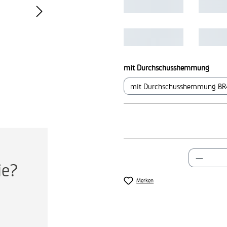
ausw
mit Durchschusshemmung
mit Durchschusshemmung BR4
Produkt
ie?
Merken