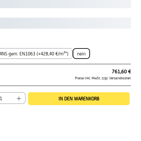
ählen
NS gem. EN1063 (+428,40 €/m²*)
nein
761,60 €
Preise inkl. MwSt. zzgl. Versandkosten
 Anzahl: Gib den gewünschten Wert ein oder benu
IN DEN WARENKORB