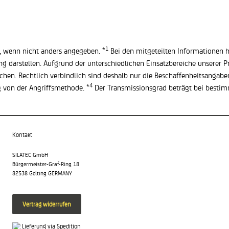
1
, wenn nicht anders angegeben. *
Bei den mitgeteilten Informationen h
ng darstellen. Aufgrund der unterschiedlichen Einsatzbereiche unserer 
hen. Rechtlich verbindlich sind deshalb nur die Beschaffenheitsangabe
4
 von der Angriffsmethode. *
Der Transmissionsgrad beträgt bei besti
Kontakt
SILATEC GmbH
Bürgermeister-Graf-Ring 18
82538 Gelting GERMANY
Vertrag widerrufen
Lieferung via Spedition