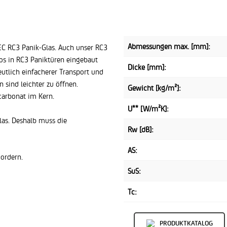
Abmessungen max. [mm]:
EC RC3 Panik-Glas. Auch unser RC3
los in RC3 Paniktüren eingebaut
Dicke [mm]:
eutlich einfacherer Transport und
sind leichter zu öffnen.
Gewicht [kg/m²]:
carbonat im Kern.
U** [W/m²K]:
las. Deshalb muss die
Rw [dB]:
AS:
ordern.
SuS:
Tc:
PRODUKTKATALOG