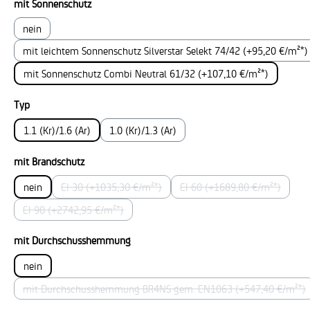
auswählen
mit Sonnenschutz
nein
mit leichtem Sonnenschutz Silverstar Selekt 74/42 (+95,20 €/m²*)
mit Sonnenschutz Combi Neutral 61/32 (+107,10 €/m²*)
auswählen
Typ
1.1 (Kr)/1.6 (Ar)
1.0 (Kr)/1.3 (Ar)
auswählen
mit Brandschutz
nein
EI 30 (+1035,30 €/m²*)
EI 60 (+1689,80 €/m²*)
(Diese Option ist zurzeit nicht verfügbar.)
(Diese Option ist zurz
EI 90 (+2742,95 €/m²*)
(Diese Option ist zurzeit nicht verfügbar.)
auswählen
mit Durchschusshemmung
nein
mit Durchschusshemmung BR4NS gem. EN1063 (+547,40 €/m²*)
(Diese Option ist zurzeit nicht verfügbar