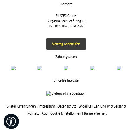
Kontakt
SILATEC GmbH
Bürgermeister-Graf-Ring 18
82538 Gelting GERMANY
Vertrag widerrufen
Zahlungsarten
office@silatec.de
Lieferung via Spedition
Silatec Erfahrungen
|
Impressum
|
Datenschutz
|
Widerruf
|
Zahlung und Versand
|
Kontakt
|
AGB
|
Cookie Einstellungen
|
Barrierefreiheit
Werkzeugleiste anzeigen