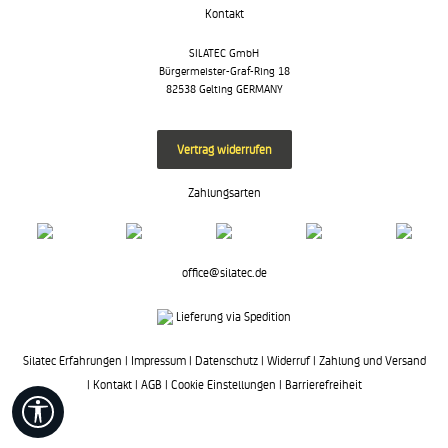
Kontakt
SILATEC GmbH
Bürgermeister-Graf-Ring 18
82538 Gelting GERMANY
Vertrag widerrufen
Zahlungsarten
office@silatec.de
Lieferung via Spedition
Silatec Erfahrungen
|
Impressum
|
Datenschutz
|
Widerruf
|
Zahlung und Versand
|
Kontakt
|
AGB
|
Cookie Einstellungen
|
Barrierefreiheit
Werkzeugleiste anzeigen