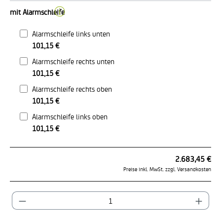
ⓘ
mit Alarmschleife
Alarmschleife links unten
101,15 €
Alarmschleife rechts unten
101,15 €
Alarmschleife rechts oben
101,15 €
Alarmschleife links oben
101,15 €
2.683,45 €
Preise inkl. MwSt. zzgl. Versandkosten
Produkt Anzahl: Gib den gewünschten Wert ein od