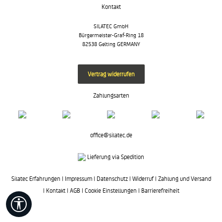
Kontakt
SILATEC GmbH
Bürgermeister-Graf-Ring 18
82538 Gelting GERMANY
Vertrag widerrufen
Zahlungsarten
office@silatec.de
Lieferung via Spedition
Silatec Erfahrungen
|
Impressum
|
Datenschutz
|
Widerruf
|
Zahlung und Versand
|
Kontakt
|
AGB
|
Cookie Einstellungen
|
Barrierefreiheit
Werkzeugleiste anzeigen