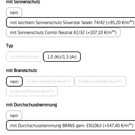
auswählen
mit Sonnenschutz
nein
mit leichtem Sonnenschutz Silverstar Selekt 74/42 (+95,20 €/m²*)
mit Sonnenschutz Combi Neutral 61/32 (+107,10 €/m²*)
auswählen
Typ
1.1 (Kr)/1.6 (Ar)
1.0 (Kr)/1.3 (Ar)
(Diese Option ist zurzeit nicht verfügbar.)
auswählen
mit Brandschutz
nein
EI 30 (+1035,30 €/m²*)
EI 60 (+1689,80 €/m²*)
(Diese Option ist zurzeit nicht verfügbar.)
(Diese Option ist zurz
EI 90 (+2742,95 €/m²*)
(Diese Option ist zurzeit nicht verfügbar.)
auswählen
mit Durchschusshemmung
nein
mit Durchschusshemmung BR4NS gem. EN1063 (+547,40 €/m²*)