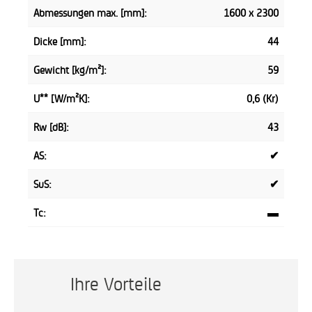
Abmessungen max. [mm]:
1600 x 2300
Dicke [mm]:
44
Gewicht [kg/m²]:
59
U** [W/m²K]:
0,6 (Kr)
Rw [dB]:
43
AS:
✔
SuS:
✔
Tc:
▬
Ihre Vorteile