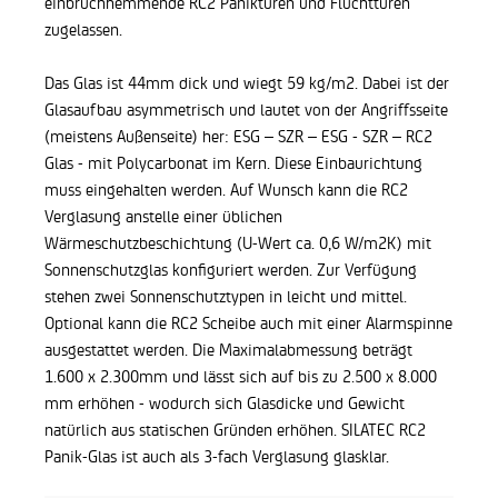
einbruchhemmende RC2 Paniktüren und Fluchttüren
zugelassen.
Das Glas ist 44mm dick und wiegt 59 kg/m2. Dabei ist der
Glasaufbau asymmetrisch und lautet von der Angriffsseite
(meistens Außenseite) her: ESG – SZR – ESG - SZR – RC2
Glas - mit Polycarbonat im Kern. Diese Einbaurichtung
muss eingehalten werden. Auf Wunsch kann die RC2
Verglasung anstelle einer üblichen
Wärmeschutzbeschichtung (U-Wert ca. 0,6 W/m2K) mit
Sonnenschutzglas konfiguriert werden. Zur Verfügung
stehen zwei Sonnenschutztypen in leicht und mittel.
Optional kann die RC2 Scheibe auch mit einer Alarmspinne
ausgestattet werden. Die Maximalabmessung beträgt
1.600 x 2.300mm und lässt sich auf bis zu 2.500 x 8.000
mm erhöhen - wodurch sich Glasdicke und Gewicht
natürlich aus statischen Gründen erhöhen. SILATEC RC2
Panik-Glas ist auch als 3-fach Verglasung glasklar.