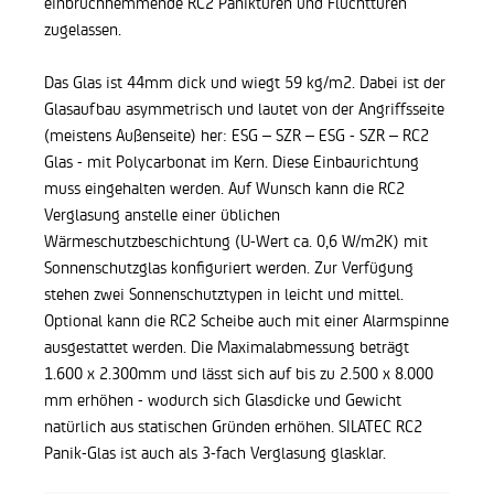
einbruchhemmende RC2 Paniktüren und Fluchttüren
zugelassen.
Das Glas ist 44mm dick und wiegt 59 kg/m2. Dabei ist der
Glasaufbau asymmetrisch und lautet von der Angriffsseite
(meistens Außenseite) her: ESG – SZR – ESG - SZR – RC2
Glas - mit Polycarbonat im Kern. Diese Einbaurichtung
muss eingehalten werden. Auf Wunsch kann die RC2
Verglasung anstelle einer üblichen
Wärmeschutzbeschichtung (U-Wert ca. 0,6 W/m2K) mit
Sonnenschutzglas konfiguriert werden. Zur Verfügung
stehen zwei Sonnenschutztypen in leicht und mittel.
Optional kann die RC2 Scheibe auch mit einer Alarmspinne
ausgestattet werden. Die Maximalabmessung beträgt
1.600 x 2.300mm und lässt sich auf bis zu 2.500 x 8.000
mm erhöhen - wodurch sich Glasdicke und Gewicht
natürlich aus statischen Gründen erhöhen. SILATEC RC2
Panik-Glas ist auch als 3-fach Verglasung glasklar.