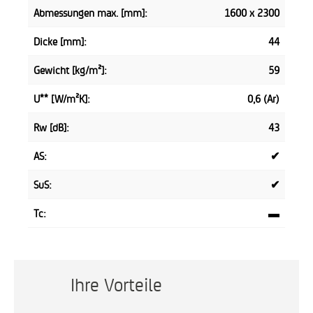
Abmessungen max. [mm]:
1600 x 2300
Dicke [mm]:
44
Gewicht [kg/m²]:
59
U** [W/m²K]:
0,6 (Ar)
Rw [dB]:
43
AS:
✔
SuS:
✔
Tc:
▬
Ihre Vorteile