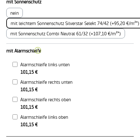
auswählen
mit Sonnenschutz
nein
mit leichtem Sonnenschutz Silverstar Selekt 74/42 (+95,20 €/m²*)
mit Sonnenschutz Combi Neutral 61/32 (+107,10 €/m²*)
ⓘ
mit Alarmschleife
Alarmschleife links unten
101,15 €
Alarmschleife rechts unten
101,15 €
Alarmschleife rechts oben
101,15 €
Alarmschleife links oben
101,15 €