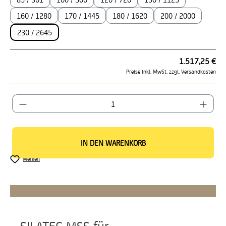
160 / 1280
170 / 1445
180 / 1620
200 / 2000
230 / 2645
1.517,25 €
Preise inkl. MwSt. zzgl. Versandkosten
Produkt Anzahl: Gib den gewünschten Wert ein od
IN DEN WARENKORB
Merken
SILATEC MSS für