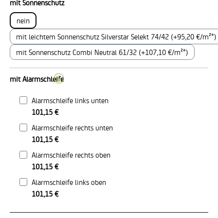
auswählen
mit Sonnenschutz
nein
mit leichtem Sonnenschutz Silverstar Selekt 74/42 (+95,20 €/m²*)
mit Sonnenschutz Combi Neutral 61/32 (+107,10 €/m²*)
ⓘ
mit Alarmschleife
Alarmschleife links unten
101,15 €
Alarmschleife rechts unten
101,15 €
Alarmschleife rechts oben
101,15 €
Alarmschleife links oben
101,15 €