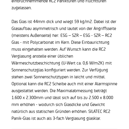
einbruchhemmende RC2 Paniktüren und Fluchttüren
zugelassen.
Das Glas ist 44mm dick und wiegt 59 kg/m2. Dabei ist der
Glasaufbau asymmetrisch und lautet von der Angriffsseite
(meistens Außenseite) her: ESG – SZR – ESG - SZR – RC2
Glas - mit Polycarbonat im Kern. Diese Einbaurichtung
muss eingehalten werden. Auf Wunsch kann die RC2
Verglasung anstelle einer üblichen
Wärmeschutzbeschichtung (U-Wert ca. 0,6 W/m2K) mit
Sonnenschutzglas konfiguriert werden. Zur Verfügung
stehen zwei Sonnenschutztypen in leicht und mittel.
Optional kann die RC2 Scheibe auch mit einer Alarmspinne
ausgestattet werden. Die Maximalabmessung beträgt
1.600 x 2.300mm und lässt sich auf bis zu 2.500 x 8.000
mm erhöhen - wodurch sich Glasdicke und Gewicht
natürlich aus statischen Gründen erhöhen. SILATEC RC2
Panik-Glas ist auch als 3-fach Verglasung glasklar.