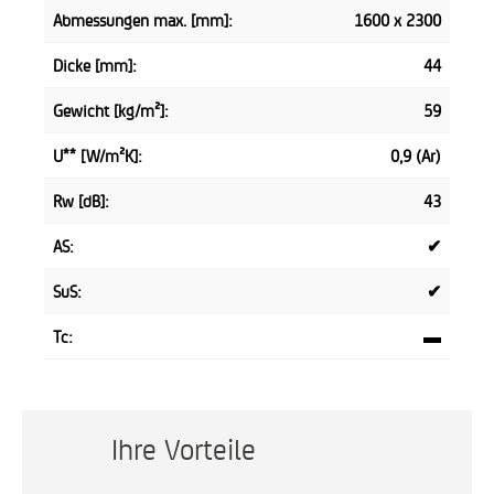
Abmessungen max. [mm]:
1600 x 2300
Dicke [mm]:
44
Gewicht [kg/m²]:
59
U** [W/m²K]:
0,9 (Ar)
Rw [dB]:
43
AS:
✔
SuS:
✔
Tc:
▬
Ihre Vorteile